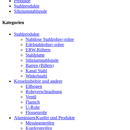
Produkte
Stahlprodukte
Siliziumstahlspule
Kategorien
Stahlprodukte
Nahtlose Stahlrohre/-rohre
Edelstahlrohre/-rohre
ERW-Röhren
Stahlplatte
Siliziumstahlspule
Barren (Billets)
Kanal Stahl
Winkelstahl
Kesselzubehör und andere
Ellbogen
Rohrverschraubung
Ventil
Flansch
U-Rohr
Flossenrohr
Aluminium/Kupfer und Produkte
Messingstreifen
Kupferstreifen