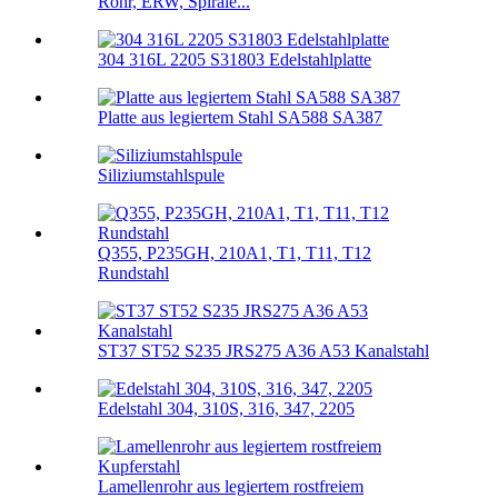
Rohr, ERW, Spirale...
304 316L 2205 S31803 Edelstahlplatte
Platte aus legiertem Stahl SA588 SA387
Siliziumstahlspule
Q355, P235GH, 210A1, T1, T11, T12
Rundstahl
ST37 ST52 S235 JRS275 A36 A53 Kanalstahl
Edelstahl 304, 310S, 316, 347, 2205
Lamellenrohr aus legiertem rostfreiem