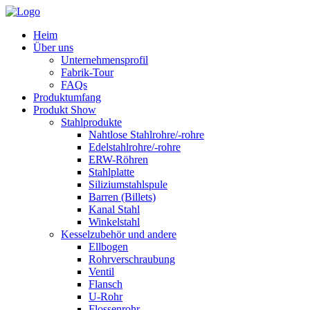
Heim
Über uns
Unternehmensprofil
Fabrik-Tour
FAQs
Produktumfang
Produkt Show
Stahlprodukte
Nahtlose Stahlrohre/-rohre
Edelstahlrohre/-rohre
ERW-Röhren
Stahlplatte
Siliziumstahlspule
Barren (Billets)
Kanal Stahl
Winkelstahl
Kesselzubehör und andere
Ellbogen
Rohrverschraubung
Ventil
Flansch
U-Rohr
Flossenrohr