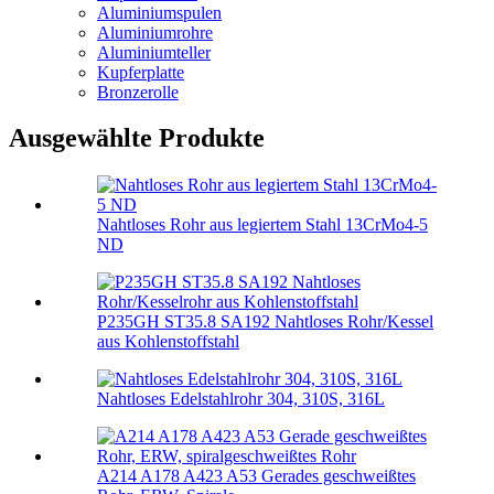
Aluminiumspulen
Aluminiumrohre
Aluminiumteller
Kupferplatte
Bronzerolle
Ausgewählte Produkte
Nahtloses Rohr aus legiertem Stahl 13CrMo4-5
ND
P235GH ST35.8 SA192 Nahtloses Rohr/Kessel
aus Kohlenstoffstahl
Nahtloses Edelstahlrohr 304, 310S, 316L
A214 A178 A423 A53 Gerades geschweißtes