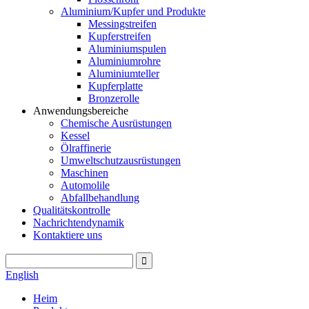
Aluminium/Kupfer und Produkte
Messingstreifen
Kupferstreifen
Aluminiumspulen
Aluminiumrohre
Aluminiumteller
Kupferplatte
Bronzerolle
Anwendungsbereiche
Chemische Ausrüstungen
Kessel
Ölraffinerie
Umweltschutzausrüstungen
Maschinen
Automolile
Abfallbehandlung
Qualitätskontrolle
Nachrichtendynamik
Kontaktiere uns
English
Heim