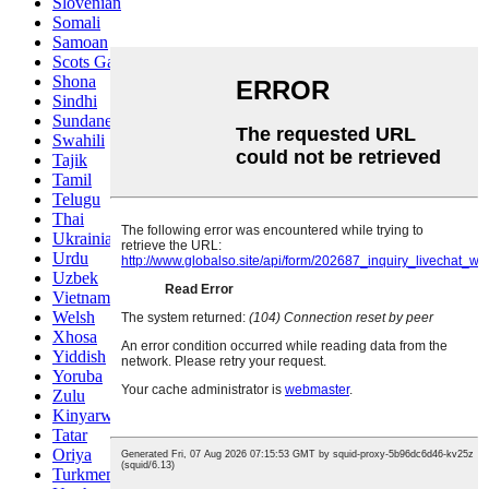
Slovenian
Somali
Samoan
Scots Gaelic
Shona
Sindhi
Sundanese
Swahili
Tajik
Tamil
Telugu
Thai
Ukrainian
Urdu
Uzbek
Vietnamese
Welsh
Xhosa
Yiddish
Yoruba
Zulu
Kinyarwanda
Tatar
Oriya
Turkmen