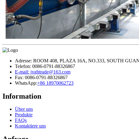
Adresse: ROOM 408, PLAZA 16A, NO.333, SOUTH G
Telefon: 0086-0791-88326867
E-mail: jxghtrade@163.com
Fax: 0086-0791-88326867
WhatsApp:
+86 18970062723
Information
Über uns
Produkte
FAQs
Kontaktiere uns