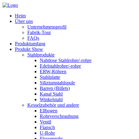
Heim
Über uns
Unternehmensprofil
Fabrik-Tour
FAQs
Produktumfang
Produkt Show
Stahlprodukte
Nahtlose Stahlrohre/-rohre
Edelstahlrohre/-rohre
ERW-Röhren
Stahlplatte
Siliziumstahlspule
Barren (Billets)
Kanal Stahl
Winkelstahl
Kesselzubehör und andere
Ellbogen
Rohrverschraubung
Ventil
Flansch
U-Rohr
Flossenrohr