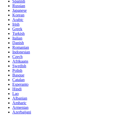
Spanish
Russian
Japanese
Korean
Arabic
Irish
Greek
Turkish
Italian
Danish
Romanian
Indonesian
Czech
Afrikaans
Swedish
Polish
Basque
Catalan
Esperanto
Hindi
Lao
Albanian
Amharic
Armenian
Azerbaijani