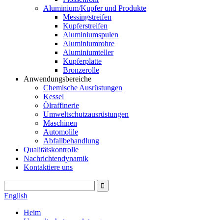
Aluminium/Kupfer und Produkte
Messingstreifen
Kupferstreifen
Aluminiumspulen
Aluminiumrohre
Aluminiumteller
Kupferplatte
Bronzerolle
Anwendungsbereiche
Chemische Ausrüstungen
Kessel
Ölraffinerie
Umweltschutzausrüstungen
Maschinen
Automolile
Abfallbehandlung
Qualitätskontrolle
Nachrichtendynamik
Kontaktiere uns
English
Heim