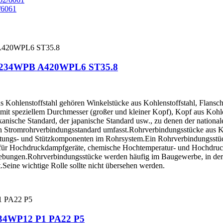
/6061
l A234WPB A420WPL6 ST35.8
ohlenstoffstahl gehören Winkelstücke aus Kohlenstoffstahl, Flansche 
l mit speziellem Durchmesser (großer und kleiner Kopf), Kopf aus Ko
kanische Standard, der japanische Standard usw., zu denen der nationa
n Stromrohrverbindungsstandard umfasst.Rohrverbindungsstücke aus Ko
chtungs- und Stützkomponenten im Rohrsystem.Ein Rohrverbindungsstüc
 für Hochdruckdampfgeräte, chemische Hochtemperatur- und Hochdruck
bungen.Rohrverbindungsstücke werden häufig im Baugewerbe, in der c
.Seine wichtige Rolle sollte nicht übersehen werden.
A234WP12 P1 PA22 P5