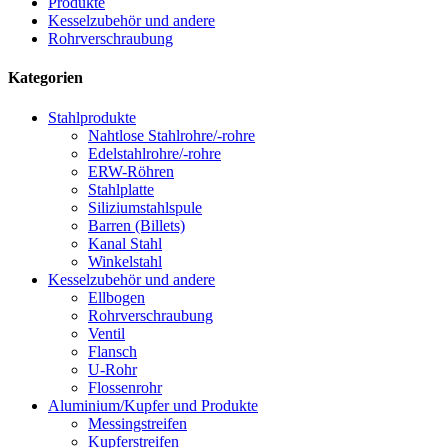
Produkte
Kesselzubehör und andere
Rohrverschraubung
Kategorien
Stahlprodukte
Nahtlose Stahlrohre/-rohre
Edelstahlrohre/-rohre
ERW-Röhren
Stahlplatte
Siliziumstahlspule
Barren (Billets)
Kanal Stahl
Winkelstahl
Kesselzubehör und andere
Ellbogen
Rohrverschraubung
Ventil
Flansch
U-Rohr
Flossenrohr
Aluminium/Kupfer und Produkte
Messingstreifen
Kupferstreifen