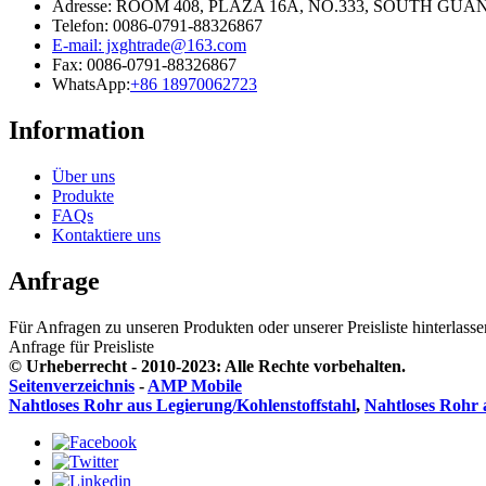
Adresse: ROOM 408, PLAZA 16A, NO.333, SOUTH G
Telefon: 0086-0791-88326867
E-mail: jxghtrade@163.com
Fax: 0086-0791-88326867
WhatsApp:
+86 18970062723
Information
Über uns
Produkte
FAQs
Kontaktiere uns
Anfrage
Für Anfragen zu unseren Produkten oder unserer Preisliste hinterlass
Anfrage für Preisliste
© Urheberrecht - 2010-2023: Alle Rechte vorbehalten.
Seitenverzeichnis
-
AMP Mobile
Nahtloses Rohr aus Legierung/Kohlenstoffstahl
,
Nahtloses Rohr a