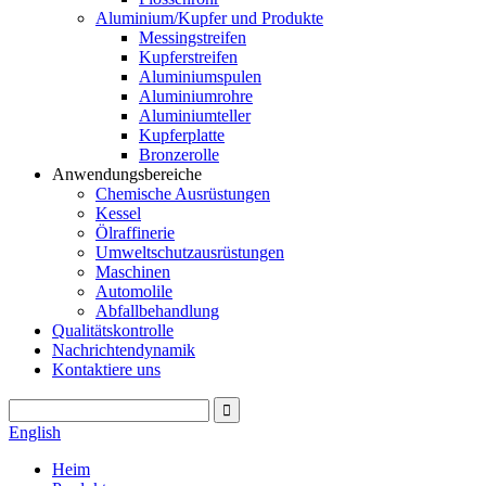
Aluminium/Kupfer und Produkte
Messingstreifen
Kupferstreifen
Aluminiumspulen
Aluminiumrohre
Aluminiumteller
Kupferplatte
Bronzerolle
Anwendungsbereiche
Chemische Ausrüstungen
Kessel
Ölraffinerie
Umweltschutzausrüstungen
Maschinen
Automolile
Abfallbehandlung
Qualitätskontrolle
Nachrichtendynamik
Kontaktiere uns
English
Heim