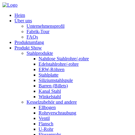
Heim
Über uns
Unternehmensprofil
Fabrik-Tour
FAQs
Produktumfang
Produkt Show
Stahlprodukte
Nahtlose Stahlrohre/-rohre
Edelstahlrohre/-rohre
ERW-Röhren
Stahlplatte
Siliziumstahlspule
Barren (Billets)
Kanal Stahl
Winkelstahl
Kesselzubehör und andere
Ellbogen
Rohrverschraubung
Ventil
Flansch
U-Rohr
Flossenrohr