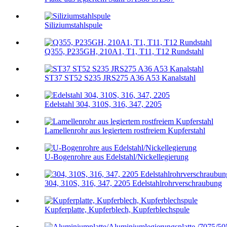
Siliziumstahlspule
Q355, P235GH, 210A1, T1, T11, T12 Rundstahl
ST37 ST52 S235 JRS275 A36 A53 Kanalstahl
Edelstahl 304, 310S, 316, 347, 2205
Lamellenrohr aus legiertem rostfreiem Kupferstahl
U-Bogenrohre aus Edelstahl/Nickellegierung
304, 310S, 316, 347, 2205 Edelstahlrohrverschraubung
Kupferplatte, Kupferblech, Kupferblechspule