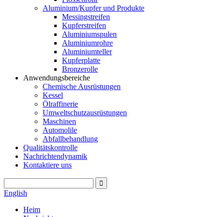
Aluminium/Kupfer und Produkte
Messingstreifen
Kupferstreifen
Aluminiumspulen
Aluminiumrohre
Aluminiumteller
Kupferplatte
Bronzerolle
Anwendungsbereiche
Chemische Ausrüstungen
Kessel
Ölraffinerie
Umweltschutzausrüstungen
Maschinen
Automolile
Abfallbehandlung
Qualitätskontrolle
Nachrichtendynamik
Kontaktiere uns
English
Heim