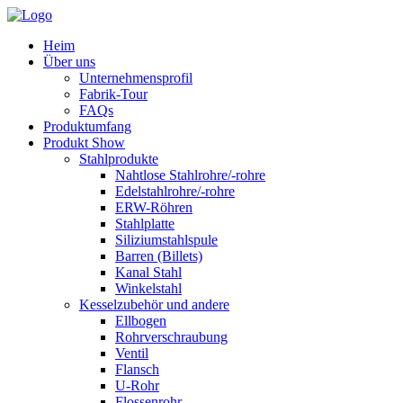
Heim
Über uns
Unternehmensprofil
Fabrik-Tour
FAQs
Produktumfang
Produkt Show
Stahlprodukte
Nahtlose Stahlrohre/-rohre
Edelstahlrohre/-rohre
ERW-Röhren
Stahlplatte
Siliziumstahlspule
Barren (Billets)
Kanal Stahl
Winkelstahl
Kesselzubehör und andere
Ellbogen
Rohrverschraubung
Ventil
Flansch
U-Rohr
Flossenrohr