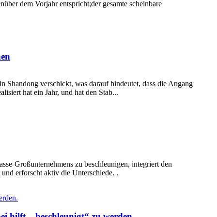
nüber dem Vorjahr entspricht;der gesamte scheinbare
hen
in Shandong verschickt, was darauf hindeutet, dass die Angang
siert hat ein Jahr, und hat den Stab...
lasse-Großunternehmens zu beschleunigen, integriert den
d erforscht aktiv die Unterschiede. .
i hilft, „beschleunigt“ zu werden.