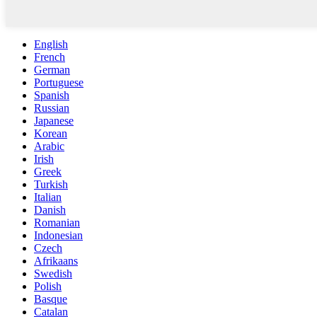
English
French
German
Portuguese
Spanish
Russian
Japanese
Korean
Arabic
Irish
Greek
Turkish
Italian
Danish
Romanian
Indonesian
Czech
Afrikaans
Swedish
Polish
Basque
Catalan