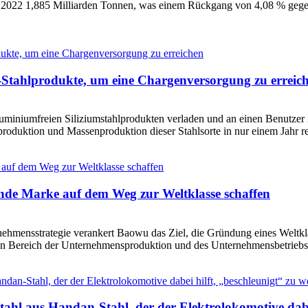
hr 2022 1,885 Milliarden Tonnen, was einem Rückgang von 4,08 % gege
m-Stahlprodukte, um eine Chargenversorgung zu erreic
uminiumfreien Siliziumstahlprodukten verladen und an einen Benutzer 
uktion und Massenproduktion dieser Stahlsorte in nur einem Jahr reali
nde Marke auf dem Weg zur Weltklasse schaffen
rnehmensstrategie verankert Baowu das Ziel, die Gründung eines Weltk
 Bereich der Unternehmensproduktion und des Unternehmensbetriebs un
tahl aus Handan-Stahl, der der Elektrolokomotive dabe