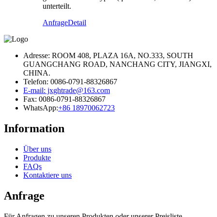
unterteilt.
Anfrage
Detail
Adresse: ROOM 408, PLAZA 16A, NO.333, SOUTH
GUANGCHANG ROAD, NANCHANG CITY, JIANGXI,
CHINA.
Telefon: 0086-0791-88326867
E-mail: jxghtrade@163.com
Fax: 0086-0791-88326867
WhatsApp:
+86 18970062723
Information
Über uns
Produkte
FAQs
Kontaktiere uns
Anfrage
Für Anfragen zu unseren Produkten oder unserer Preisliste