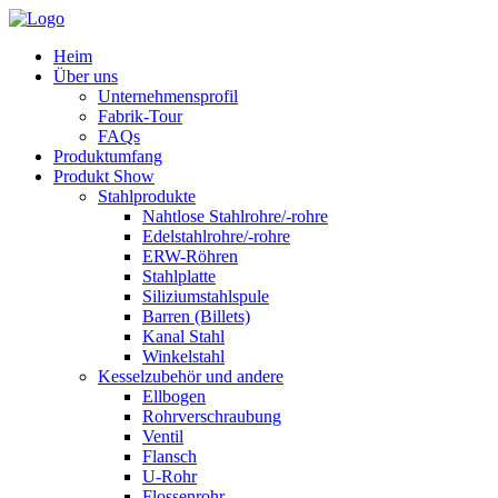
Heim
Über uns
Unternehmensprofil
Fabrik-Tour
FAQs
Produktumfang
Produkt Show
Stahlprodukte
Nahtlose Stahlrohre/-rohre
Edelstahlrohre/-rohre
ERW-Röhren
Stahlplatte
Siliziumstahlspule
Barren (Billets)
Kanal Stahl
Winkelstahl
Kesselzubehör und andere
Ellbogen
Rohrverschraubung
Ventil
Flansch
U-Rohr
Flossenrohr