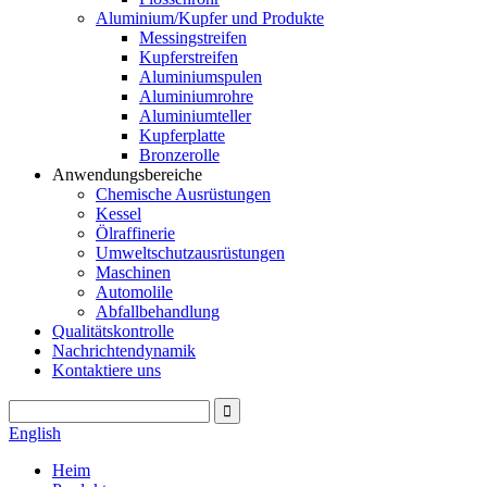
Aluminium/Kupfer und Produkte
Messingstreifen
Kupferstreifen
Aluminiumspulen
Aluminiumrohre
Aluminiumteller
Kupferplatte
Bronzerolle
Anwendungsbereiche
Chemische Ausrüstungen
Kessel
Ölraffinerie
Umweltschutzausrüstungen
Maschinen
Automolile
Abfallbehandlung
Qualitätskontrolle
Nachrichtendynamik
Kontaktiere uns
English
Heim