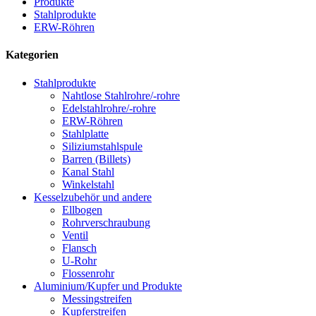
Produkte
Stahlprodukte
ERW-Röhren
Kategorien
Stahlprodukte
Nahtlose Stahlrohre/-rohre
Edelstahlrohre/-rohre
ERW-Röhren
Stahlplatte
Siliziumstahlspule
Barren (Billets)
Kanal Stahl
Winkelstahl
Kesselzubehör und andere
Ellbogen
Rohrverschraubung
Ventil
Flansch
U-Rohr
Flossenrohr
Aluminium/Kupfer und Produkte
Messingstreifen
Kupferstreifen