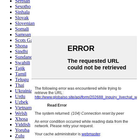
Serbian
Sesotho
Sinhala
Slovak
Slovenian
Somali
Samoan
Scots Gaelic
Shona
Sindhi
Sundanese
Swahili
Tajik
Tamil
Telugu
Thai
Ukrainian
Urdu
Uzbek
Vietnamese
Welsh
Xhosa
Yiddish
Yoruba
Zulu