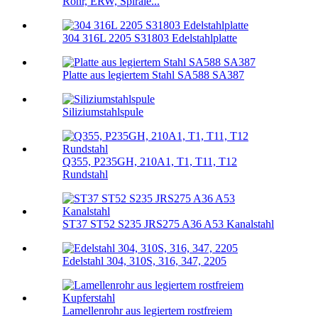
Rohr, ERW, Spirale...
304 316L 2205 S31803 Edelstahlplatte
Platte aus legiertem Stahl SA588 SA387
Siliziumstahlspule
Q355, P235GH, 210A1, T1, T11, T12
Rundstahl
ST37 ST52 S235 JRS275 A36 A53 Kanalstahl
Edelstahl 304, 310S, 316, 347, 2205
Lamellenrohr aus legiertem rostfreiem