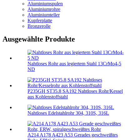
Aluminiumspulen
Aluminiumrohre
Aluminiumteller
Kupferplatte
Bronzerolle
Ausgewählte Produkte
Nahtloses Rohr aus legiertem Stahl 13CrMo4-5
ND
P235GH ST35.8 SA192 Nahtloses Rohr/Kessel
aus Kohlenstoffstahl
Nahtloses Edelstahlrohr 304, 310S, 316L
A214 A178 A423 A53 Gerades geschweißtes