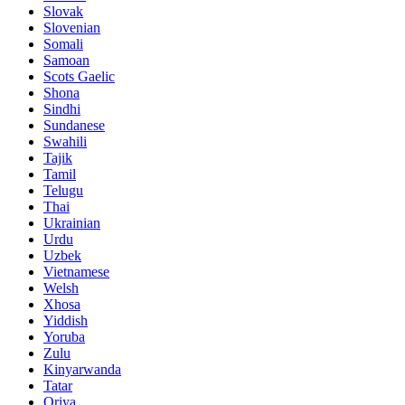
Slovak
Slovenian
Somali
Samoan
Scots Gaelic
Shona
Sindhi
Sundanese
Swahili
Tajik
Tamil
Telugu
Thai
Ukrainian
Urdu
Uzbek
Vietnamese
Welsh
Xhosa
Yiddish
Yoruba
Zulu
Kinyarwanda
Tatar
Oriya