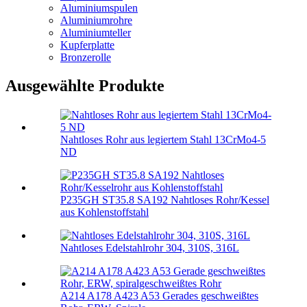
Aluminiumspulen
Aluminiumrohre
Aluminiumteller
Kupferplatte
Bronzerolle
Ausgewählte Produkte
Nahtloses Rohr aus legiertem Stahl 13CrMo4-5
ND
P235GH ST35.8 SA192 Nahtloses Rohr/Kessel
aus Kohlenstoffstahl
Nahtloses Edelstahlrohr 304, 310S, 316L
A214 A178 A423 A53 Gerades geschweißtes