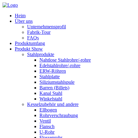
Heim
Über uns
Unternehmensprofil
Fabrik-Tour
FAQs
Produktumfang
Produkt Show
Stahlprodukte
Nahtlose Stahlrohre/-rohre
Edelstahlrohre/-rohre
ERW-Röhren
Stahlplatte
Siliziumstahlspule
Barren (Billets)
Kanal Stahl
Winkelstahl
Kesselzubehör und andere
Ellbogen
Rohrverschraubung
Ventil
Flansch
U-Rohr
Flossenrohr