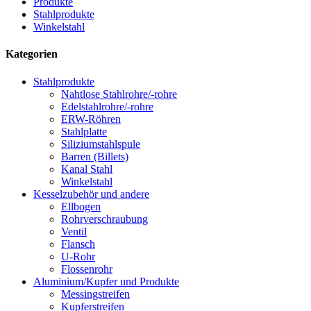
Produkte
Stahlprodukte
Winkelstahl
Kategorien
Stahlprodukte
Nahtlose Stahlrohre/-rohre
Edelstahlrohre/-rohre
ERW-Röhren
Stahlplatte
Siliziumstahlspule
Barren (Billets)
Kanal Stahl
Winkelstahl
Kesselzubehör und andere
Ellbogen
Rohrverschraubung
Ventil
Flansch
U-Rohr
Flossenrohr
Aluminium/Kupfer und Produkte
Messingstreifen
Kupferstreifen