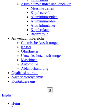
Aluminium/Kupfer und Produkte
Messingstreifen
Kupferstreifen
Aluminiumspulen
Aluminiumrohre
Aluminiumteller
Kupferplatte
Bronzerolle
Anwendungsbereiche
Chemische Ausrüstungen
Kessel
Ölraffinerie
Umweltschutzausrüstungen
Maschinen
Automolile
Abfallbehandlung
Qualitätskontrolle
Nachrichtendynamik
Kontaktiere uns
English
Heim