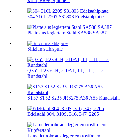
Rohr, ERW, Spirale...
304 316L 2205 S31803 Edelstahlplatte
Platte aus legiertem Stahl SA588 SA387
Siliziumstahlspule
Q355, P235GH, 210A1, T1, T11, T12
Rundstahl
ST37 ST52 S235 JRS275 A36 A53 Kanalstahl
Edelstahl 304, 310S, 316, 347, 2205
Lamellenrohr aus legiertem rostfreiem