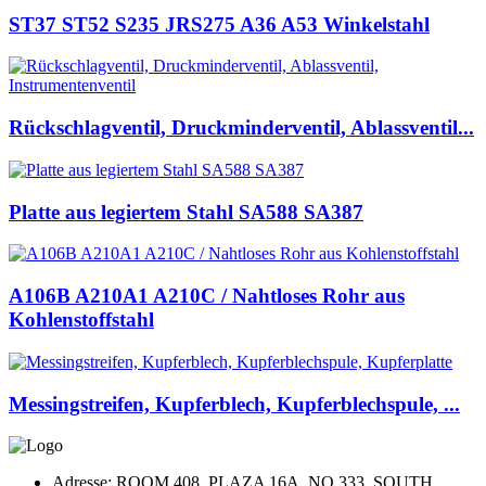
ST37 ST52 S235 JRS275 A36 A53 Winkelstahl
Rückschlagventil, Druckminderventil, Ablassventil...
Platte aus legiertem Stahl SA588 SA387
A106B A210A1 A210C / Nahtloses Rohr aus
Kohlenstoffstahl
Messingstreifen, Kupferblech, Kupferblechspule, ...
Adresse: ROOM 408, PLAZA 16A, NO.333, SOUTH