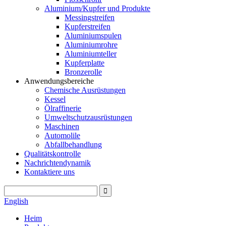
Aluminium/Kupfer und Produkte
Messingstreifen
Kupferstreifen
Aluminiumspulen
Aluminiumrohre
Aluminiumteller
Kupferplatte
Bronzerolle
Anwendungsbereiche
Chemische Ausrüstungen
Kessel
Ölraffinerie
Umweltschutzausrüstungen
Maschinen
Automolile
Abfallbehandlung
Qualitätskontrolle
Nachrichtendynamik
Kontaktiere uns
English
Heim