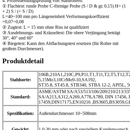
4. Prozessleistungsprüfung von Stahlrohren:
① Flachtest: runde Probe C-förmige Probe (S / D & gt; 0,15) H= (1
+ 2) S / (+ S / D)
L=40~100 mm pro Längeneinheit Verformungskoeffizient
=0,07~0,08
② Zugtest: L = 15 mm ohne Riss ist qualifiziert
③ Ausdehnungs- und Kräuseltest: Die obere Verjüngung beträgt
30°, 40° und 60°
④ Biegetest: Kann den Abflachungstest ersetzen (für Rohre mit
großem Durchmesser).
Produktdetail
106B,210A1,210C,P9,P11,T1,T11,T2,T5,T12,
Stahlsorte:
5,15Mo3,10CrMo9-10,SA192,
ST35.8, ST45.8, STB340, STBA 12-2, API5L, 
ASME/ASTM SA/A53/513/106/209/210/213/33
Standard:
SA/A213,A312,A269,A778,A789, DIN 17456,
17459,DIN17175,EN10216 ,BS3605,BS3059,G
Spezifikation:
Außendurchmesser 10~508mm
Gewicht:
1,0-30 mm oder nach speziellem Kundenwunsch