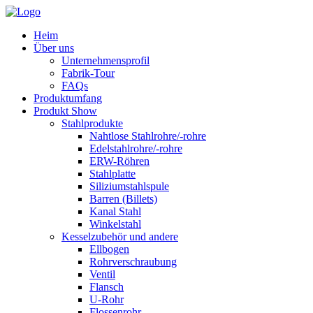
Heim
Über uns
Unternehmensprofil
Fabrik-Tour
FAQs
Produktumfang
Produkt Show
Stahlprodukte
Nahtlose Stahlrohre/-rohre
Edelstahlrohre/-rohre
ERW-Röhren
Stahlplatte
Siliziumstahlspule
Barren (Billets)
Kanal Stahl
Winkelstahl
Kesselzubehör und andere
Ellbogen
Rohrverschraubung
Ventil
Flansch
U-Rohr
Flossenrohr