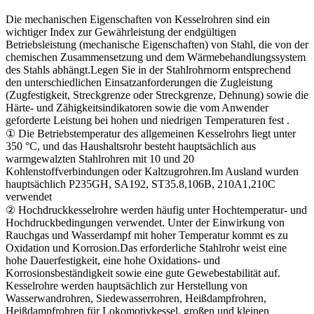
Die mechanischen Eigenschaften von Kesselrohren sind ein
wichtiger Index zur Gewährleistung der endgültigen
Betriebsleistung (mechanische Eigenschaften) von Stahl, die von der
chemischen Zusammensetzung und dem Wärmebehandlungssystem
des Stahls abhängt.Legen Sie in der Stahlrohrnorm entsprechend
den unterschiedlichen Einsatzanforderungen die Zugleistung
(Zugfestigkeit, Streckgrenze oder Streckgrenze, Dehnung) sowie die
Härte- und Zähigkeitsindikatoren sowie die vom Anwender
geforderte Leistung bei hohen und niedrigen Temperaturen fest .
① Die Betriebstemperatur des allgemeinen Kesselrohrs liegt unter
350 °C, und das Haushaltsrohr besteht hauptsächlich aus
warmgewalzten Stahlrohren mit 10 und 20
Kohlenstoffverbindungen oder Kaltzugrohren.Im Ausland wurden
hauptsächlich P235GH, SA192, ST35.8,106B, 210A1,210C
verwendet
② Hochdruckkesselrohre werden häufig unter Hochtemperatur- und
Hochdruckbedingungen verwendet. Unter der Einwirkung von
Rauchgas und Wasserdampf mit hoher Temperatur kommt es zu
Oxidation und Korrosion.Das erforderliche Stahlrohr weist eine
hohe Dauerfestigkeit, eine hohe Oxidations- und
Korrosionsbeständigkeit sowie eine gute Gewebestabilität auf.
Kesselrohre werden hauptsächlich zur Herstellung von
Wasserwandrohren, Siedewasserrohren, Heißdampfrohren,
Heißdampfrohren für Lokomotivkessel, großen und kleinen