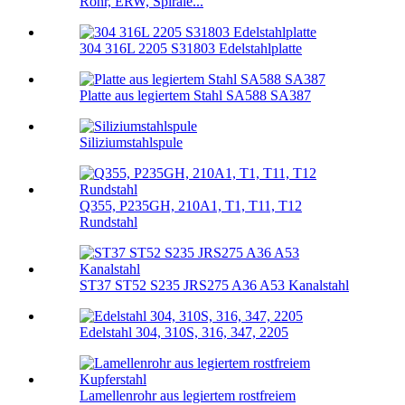
Rohr, ERW, Spirale...
304 316L 2205 S31803 Edelstahlplatte
Platte aus legiertem Stahl SA588 SA387
Siliziumstahlspule
Q355, P235GH, 210A1, T1, T11, T12
Rundstahl
ST37 ST52 S235 JRS275 A36 A53 Kanalstahl
Edelstahl 304, 310S, 316, 347, 2205
Lamellenrohr aus legiertem rostfreiem