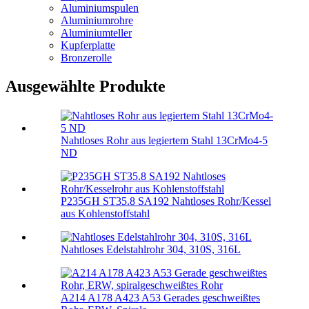
Aluminiumspulen
Aluminiumrohre
Aluminiumteller
Kupferplatte
Bronzerolle
Ausgewählte Produkte
Nahtloses Rohr aus legiertem Stahl 13CrMo4-5
ND
P235GH ST35.8 SA192 Nahtloses Rohr/Kessel
aus Kohlenstoffstahl
Nahtloses Edelstahlrohr 304, 310S, 316L
A214 A178 A423 A53 Gerades geschweißtes