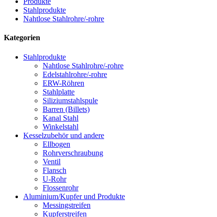
Produkte
Stahlprodukte
Nahtlose Stahlrohre/-rohre
Kategorien
Stahlprodukte
Nahtlose Stahlrohre/-rohre
Edelstahlrohre/-rohre
ERW-Röhren
Stahlplatte
Siliziumstahlspule
Barren (Billets)
Kanal Stahl
Winkelstahl
Kesselzubehör und andere
Ellbogen
Rohrverschraubung
Ventil
Flansch
U-Rohr
Flossenrohr
Aluminium/Kupfer und Produkte
Messingstreifen
Kupferstreifen