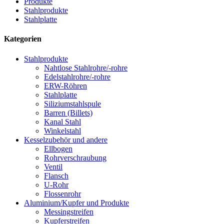
Produkte
Stahlprodukte
Stahlplatte
Kategorien
Stahlprodukte
Nahtlose Stahlrohre/-rohre
Edelstahlrohre/-rohre
ERW-Röhren
Stahlplatte
Siliziumstahlspule
Barren (Billets)
Kanal Stahl
Winkelstahl
Kesselzubehör und andere
Ellbogen
Rohrverschraubung
Ventil
Flansch
U-Rohr
Flossenrohr
Aluminium/Kupfer und Produkte
Messingstreifen
Kupferstreifen