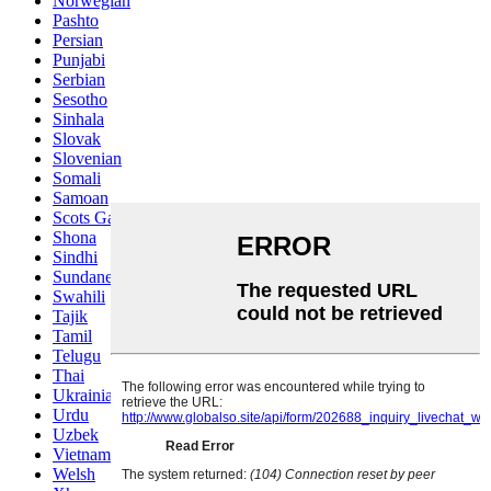
Norwegian
Pashto
Persian
Punjabi
Serbian
Sesotho
Sinhala
Slovak
Slovenian
Somali
Samoan
Scots Gaelic
Shona
Sindhi
Sundanese
Swahili
Tajik
Tamil
Telugu
Thai
Ukrainian
Urdu
Uzbek
Vietnamese
Welsh