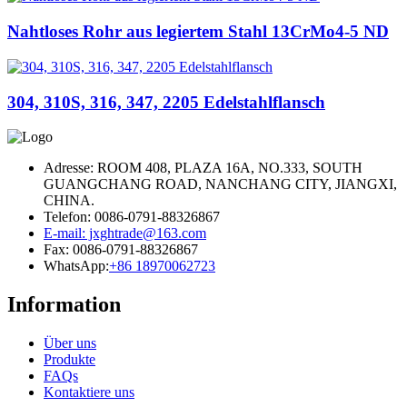
Nahtloses Rohr aus legiertem Stahl 13CrMo4-5 ND
304, 310S, 316, 347, 2205 Edelstahlflansch
Adresse: ROOM 408, PLAZA 16A, NO.333, SOUTH
GUANGCHANG ROAD, NANCHANG CITY, JIANGXI,
CHINA.
Telefon: 0086-0791-88326867
E-mail: jxghtrade@163.com
Fax: 0086-0791-88326867
WhatsApp:
+86 18970062723
Information
Über uns
Produkte
FAQs
Kontaktiere uns