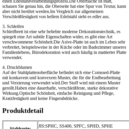
einen Edelstahlverarbeitungsprozess.Die Oberfläche ist matt,
schauen Sie genau hin, die Oberseite hat eine Spur von Textur, kann
aber nicht berührt werden.Im Vergleich zur allgemeinen
Verschleißfestigkeit von hellem Edelstahl sieht es edler aus.
3. Schleifen
Schleifbrett ist eine sehr beliebte moderne Dekorationstechnik, es
spiegelt eine Art subtile Eigenschaften wider, es gibt eine Art
verschwommene Schönheit.Die Asive-Platte ist auch im Leben sehr
verbreitet, beispielsweise in der Küche oder im Badezimmer unseres
Familienlebens, Bürodekoration wird auch häufig in mattierter Platte
verwendet.
4. Druckblumen
Auf der Stahlplattenoberfläche befindet sich eine Comssed-Platte
mit konkavem und konvexem Muster, die für die Endbearbeitung
und Verzierung verwendet wird.Der Stoff wird mit einem Muster
gerollt.Haben eine dauerhafte, verschleißfeste, starke dekorative
Wirkung.Optische Schönheit, einfache Reinigung und Pflege,
Kratzfestigkeit und keine Fingerabdrücke.
Produktdetail
JIS:SPHC, SS400, SPFC, SPHD, SPHE
Stahlsorte: