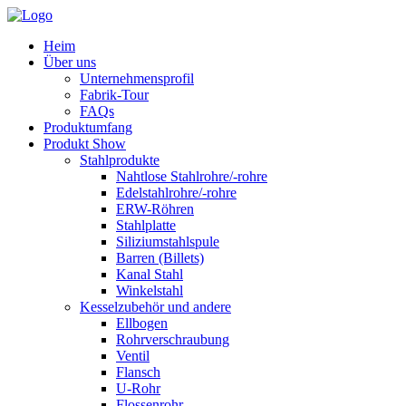
Heim
Über uns
Unternehmensprofil
Fabrik-Tour
FAQs
Produktumfang
Produkt Show
Stahlprodukte
Nahtlose Stahlrohre/-rohre
Edelstahlrohre/-rohre
ERW-Röhren
Stahlplatte
Siliziumstahlspule
Barren (Billets)
Kanal Stahl
Winkelstahl
Kesselzubehör und andere
Ellbogen
Rohrverschraubung
Ventil
Flansch
U-Rohr
Flossenrohr