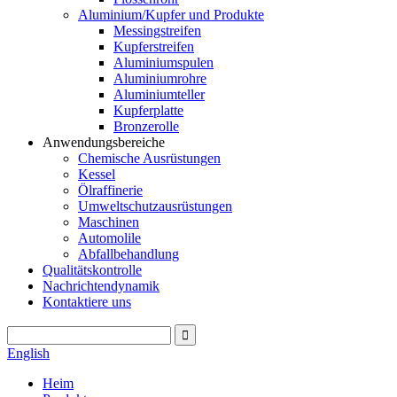
Aluminium/Kupfer und Produkte
Messingstreifen
Kupferstreifen
Aluminiumspulen
Aluminiumrohre
Aluminiumteller
Kupferplatte
Bronzerolle
Anwendungsbereiche
Chemische Ausrüstungen
Kessel
Ölraffinerie
Umweltschutzausrüstungen
Maschinen
Automolile
Abfallbehandlung
Qualitätskontrolle
Nachrichtendynamik
Kontaktiere uns
English
Heim