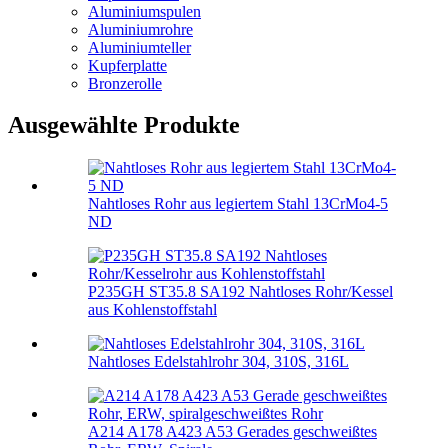
Aluminiumspulen
Aluminiumrohre
Aluminiumteller
Kupferplatte
Bronzerolle
Ausgewählte Produkte
Nahtloses Rohr aus legiertem Stahl 13CrMo4-5
ND
P235GH ST35.8 SA192 Nahtloses Rohr/Kessel
aus Kohlenstoffstahl
Nahtloses Edelstahlrohr 304, 310S, 316L
A214 A178 A423 A53 Gerades geschweißtes