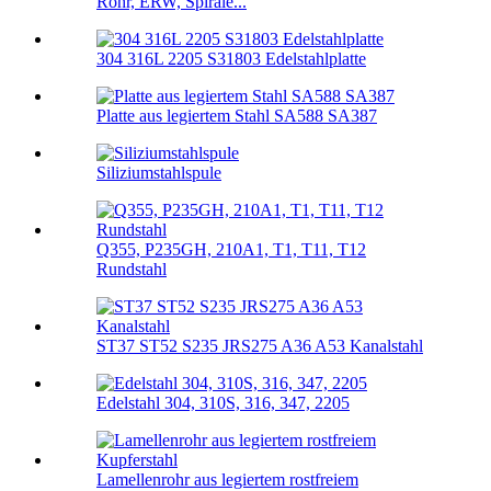
Rohr, ERW, Spirale...
304 316L 2205 S31803 Edelstahlplatte
Platte aus legiertem Stahl SA588 SA387
Siliziumstahlspule
Q355, P235GH, 210A1, T1, T11, T12
Rundstahl
ST37 ST52 S235 JRS275 A36 A53 Kanalstahl
Edelstahl 304, 310S, 316, 347, 2205
Lamellenrohr aus legiertem rostfreiem