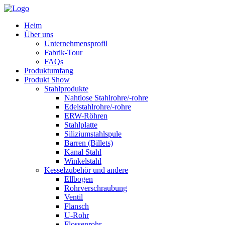
Heim
Über uns
Unternehmensprofil
Fabrik-Tour
FAQs
Produktumfang
Produkt Show
Stahlprodukte
Nahtlose Stahlrohre/-rohre
Edelstahlrohre/-rohre
ERW-Röhren
Stahlplatte
Siliziumstahlspule
Barren (Billets)
Kanal Stahl
Winkelstahl
Kesselzubehör und andere
Ellbogen
Rohrverschraubung
Ventil
Flansch
U-Rohr
Flossenrohr