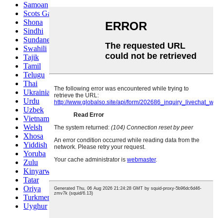
Samoan
Scots Gaelic
Shona
Sindhi
Sundanese
Swahili
Tajik
Tamil
Telugu
Thai
Ukrainian
Urdu
Uzbek
Vietnamese
Welsh
Xhosa
Yiddish
Yoruba
Zulu
Kinyarwanda
Tatar
Oriya
Turkmen
Uyghur