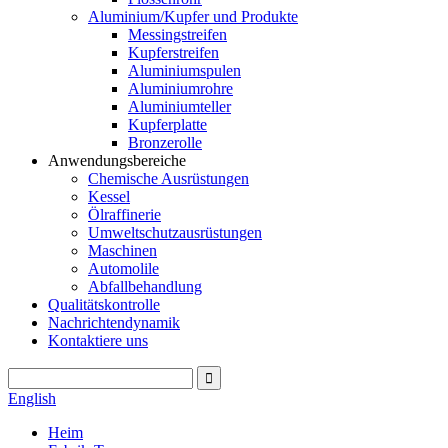
Aluminium/Kupfer und Produkte
Messingstreifen
Kupferstreifen
Aluminiumspulen
Aluminiumrohre
Aluminiumteller
Kupferplatte
Bronzerolle
Anwendungsbereiche
Chemische Ausrüstungen
Kessel
Ölraffinerie
Umweltschutzausrüstungen
Maschinen
Automolile
Abfallbehandlung
Qualitätskontrolle
Nachrichtendynamik
Kontaktiere uns
English
Heim