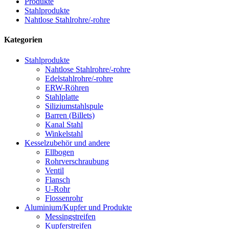
Produkte
Stahlprodukte
Nahtlose Stahlrohre/-rohre
Kategorien
Stahlprodukte
Nahtlose Stahlrohre/-rohre
Edelstahlrohre/-rohre
ERW-Röhren
Stahlplatte
Siliziumstahlspule
Barren (Billets)
Kanal Stahl
Winkelstahl
Kesselzubehör und andere
Ellbogen
Rohrverschraubung
Ventil
Flansch
U-Rohr
Flossenrohr
Aluminium/Kupfer und Produkte
Messingstreifen
Kupferstreifen