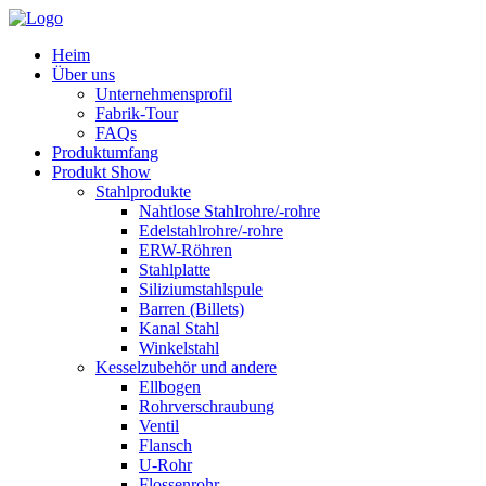
Heim
Über uns
Unternehmensprofil
Fabrik-Tour
FAQs
Produktumfang
Produkt Show
Stahlprodukte
Nahtlose Stahlrohre/-rohre
Edelstahlrohre/-rohre
ERW-Röhren
Stahlplatte
Siliziumstahlspule
Barren (Billets)
Kanal Stahl
Winkelstahl
Kesselzubehör und andere
Ellbogen
Rohrverschraubung
Ventil
Flansch
U-Rohr
Flossenrohr