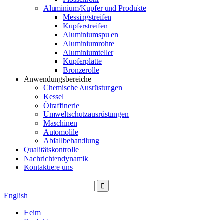
Aluminium/Kupfer und Produkte
Messingstreifen
Kupferstreifen
Aluminiumspulen
Aluminiumrohre
Aluminiumteller
Kupferplatte
Bronzerolle
Anwendungsbereiche
Chemische Ausrüstungen
Kessel
Ölraffinerie
Umweltschutzausrüstungen
Maschinen
Automolile
Abfallbehandlung
Qualitätskontrolle
Nachrichtendynamik
Kontaktiere uns
English
Heim