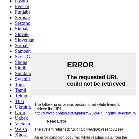
Pashto
Persian
Punjabi
Serbian
Sesotho
Sinhala
Slovak
Slovenian
Somali
Samoan
Scots Gaelic
Shona
Sindhi
Sundanese
Swahili
Tajik
Tamil
Telugu
Thai
Ukrainian
Urdu
Uzbek
Vietnamese
Welsh
Xhosa