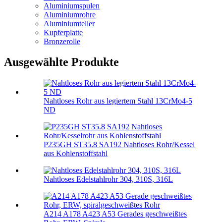
Aluminiumspulen
Aluminiumrohre
Aluminiumteller
Kupferplatte
Bronzerolle
Ausgewählte Produkte
Nahtloses Rohr aus legiertem Stahl 13CrMo4-5
ND
P235GH ST35.8 SA192 Nahtloses Rohr/Kessel
aus Kohlenstoffstahl
Nahtloses Edelstahlrohr 304, 310S, 316L
A214 A178 A423 A53 Gerades geschweißtes