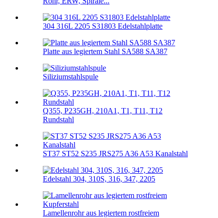
Rohr, ERW, Spirale...
304 316L 2205 S31803 Edelstahlplatte
Platte aus legiertem Stahl SA588 SA387
Siliziumstahlspule
Q355, P235GH, 210A1, T1, T11, T12
Rundstahl
ST37 ST52 S235 JRS275 A36 A53 Kanalstahl
Edelstahl 304, 310S, 316, 347, 2205
Lamellenrohr aus legiertem rostfreiem