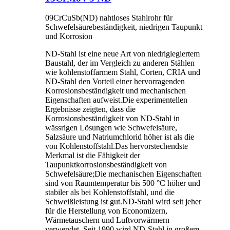
09CrCuSb(ND) nahtloses Stahlrohr für
Schwefelsäurebeständigkeit, niedrigen Taupunkt
und Korrosion
ND-Stahl ist eine neue Art von niedriglegiertem
Baustahl, der im Vergleich zu anderen Stählen
wie kohlenstoffarmem Stahl, Corten, CRIA und
ND-Stahl den Vorteil einer hervorragenden
Korrosionsbeständigkeit und mechanischen
Eigenschaften aufweist.Die experimentellen
Ergebnisse zeigten, dass die
Korrosionsbeständigkeit von ND-Stahl in
wässrigen Lösungen wie Schwefelsäure,
Salzsäure und Natriumchlorid höher ist als die
von Kohlenstoffstahl.Das hervorstechendste
Merkmal ist die Fähigkeit der
Taupunktkorrosionsbeständigkeit von
Schwefelsäure;Die mechanischen Eigenschaften
sind von Raumtemperatur bis 500 °C höher und
stabiler als bei Kohlenstoffstahl, und die
Schweißleistung ist gut.ND-Stahl wird seit jeher
für die Herstellung von Economizern,
Wärmetauschern und Luftvorwärmern
verwendet. Seit 1990 wird ND-Stahl in großem