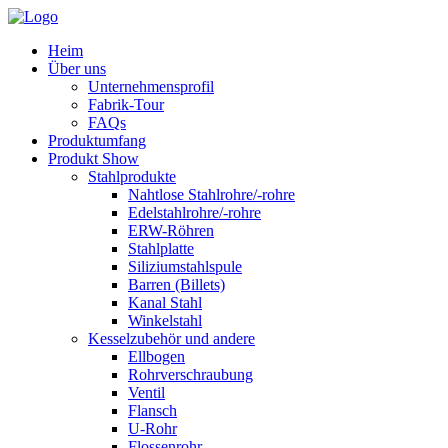
Heim
Über uns
Unternehmensprofil
Fabrik-Tour
FAQs
Produktumfang
Produkt Show
Stahlprodukte
Nahtlose Stahlrohre/-rohre
Edelstahlrohre/-rohre
ERW-Röhren
Stahlplatte
Siliziumstahlspule
Barren (Billets)
Kanal Stahl
Winkelstahl
Kesselzubehör und andere
Ellbogen
Rohrverschraubung
Ventil
Flansch
U-Rohr
Flossenrohr