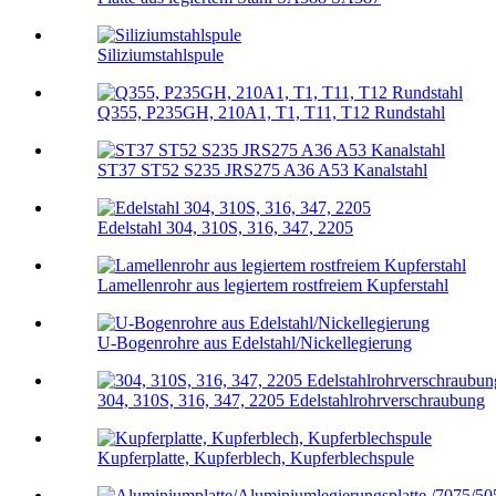
Siliziumstahlspule
Q355, P235GH, 210A1, T1, T11, T12 Rundstahl
ST37 ST52 S235 JRS275 A36 A53 Kanalstahl
Edelstahl 304, 310S, 316, 347, 2205
Lamellenrohr aus legiertem rostfreiem Kupferstahl
U-Bogenrohre aus Edelstahl/Nickellegierung
304, 310S, 316, 347, 2205 Edelstahlrohrverschraubung
Kupferplatte, Kupferblech, Kupferblechspule