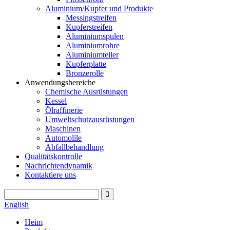
Aluminium/Kupfer und Produkte
Messingstreifen
Kupferstreifen
Aluminiumspulen
Aluminiumrohre
Aluminiumteller
Kupferplatte
Bronzerolle
Anwendungsbereiche
Chemische Ausrüstungen
Kessel
Ölraffinerie
Umweltschutzausrüstungen
Maschinen
Automolile
Abfallbehandlung
Qualitätskontrolle
Nachrichtendynamik
Kontaktiere uns
English
Heim