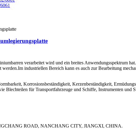
/6061
umlegierungsplatte
luminiumbarren verarbeitet wird und ein breites Anwendungsspektrum ha
t werden.Im industriellen Bereich kann es auch zur Bearbeitung mechan
rmbarkeit, Korrosionsbeständigkeit, Kerzenbeständigkeit, Ermüdungsfes
owie Blechteilen für Transportfahrzeuge und Schiffe, Instrumenten un
UANGCHANG ROAD, NANCHANG CITY, JIANGXI, CHINA.