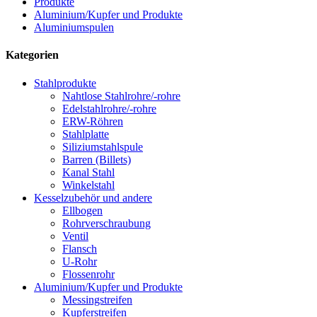
Produkte
Aluminium/Kupfer und Produkte
Aluminiumspulen
Kategorien
Stahlprodukte
Nahtlose Stahlrohre/-rohre
Edelstahlrohre/-rohre
ERW-Röhren
Stahlplatte
Siliziumstahlspule
Barren (Billets)
Kanal Stahl
Winkelstahl
Kesselzubehör und andere
Ellbogen
Rohrverschraubung
Ventil
Flansch
U-Rohr
Flossenrohr
Aluminium/Kupfer und Produkte
Messingstreifen
Kupferstreifen