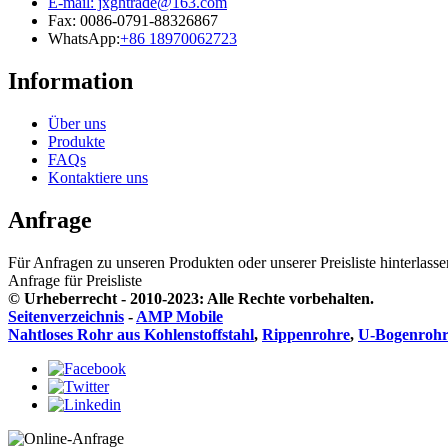
E-mail: jxghtrade@163.com
Fax: 0086-0791-88326867
WhatsApp:
+86 18970062723
Information
Über uns
Produkte
FAQs
Kontaktiere uns
Anfrage
Für Anfragen zu unseren Produkten oder unserer Preisliste hinterlass
Anfrage für Preisliste
© Urheberrecht - 2010-2023: Alle Rechte vorbehalten.
Seitenverzeichnis
-
AMP Mobile
Nahtloses Rohr aus Kohlenstoffstahl
,
Rippenrohre
,
U-Bogenrohr