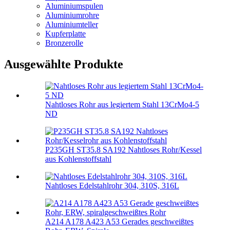
Aluminiumspulen
Aluminiumrohre
Aluminiumteller
Kupferplatte
Bronzerolle
Ausgewählte Produkte
Nahtloses Rohr aus legiertem Stahl 13CrMo4-5
ND
P235GH ST35.8 SA192 Nahtloses Rohr/Kessel
aus Kohlenstoffstahl
Nahtloses Edelstahlrohr 304, 310S, 316L
A214 A178 A423 A53 Gerades geschweißtes