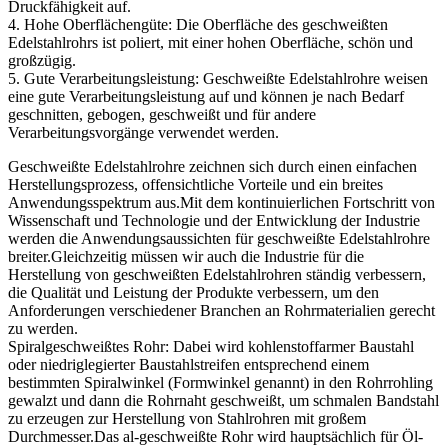
Druckfähigkeit auf.
4. Hohe Oberflächengüte: Die Oberfläche des geschweißten
Edelstahlrohrs ist poliert, mit einer hohen Oberfläche, schön und
großzügig.
5. Gute Verarbeitungsleistung: Geschweißte Edelstahlrohre weisen
eine gute Verarbeitungsleistung auf und können je nach Bedarf
geschnitten, gebogen, geschweißt und für andere
Verarbeitungsvorgänge verwendet werden.
Geschweißte Edelstahlrohre zeichnen sich durch einen einfachen
Herstellungsprozess, offensichtliche Vorteile und ein breites
Anwendungsspektrum aus.Mit dem kontinuierlichen Fortschritt von
Wissenschaft und Technologie und der Entwicklung der Industrie
werden die Anwendungsaussichten für geschweißte Edelstahlrohre
breiter.Gleichzeitig müssen wir auch die Industrie für die
Herstellung von geschweißten Edelstahlrohren ständig verbessern,
die Qualität und Leistung der Produkte verbessern, um den
Anforderungen verschiedener Branchen an Rohrmaterialien gerecht
zu werden.
Spiralgeschweißtes Rohr: Dabei wird kohlenstoffarmer Baustahl
oder niedriglegierter Baustahlstreifen entsprechend einem
bestimmten Spiralwinkel (Formwinkel genannt) in den Rohrrohling
gewalzt und dann die Rohrnaht geschweißt, um schmalen Bandstahl
zu erzeugen zur Herstellung von Stahlrohren mit großem
Durchmesser.Das al-geschweißte Rohr wird hauptsächlich für Öl-