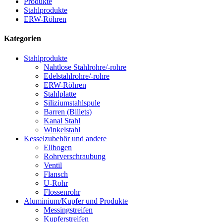
Produkte
Stahlprodukte
ERW-Röhren
Kategorien
Stahlprodukte
Nahtlose Stahlrohre/-rohre
Edelstahlrohre/-rohre
ERW-Röhren
Stahlplatte
Siliziumstahlspule
Barren (Billets)
Kanal Stahl
Winkelstahl
Kesselzubehör und andere
Ellbogen
Rohrverschraubung
Ventil
Flansch
U-Rohr
Flossenrohr
Aluminium/Kupfer und Produkte
Messingstreifen
Kupferstreifen