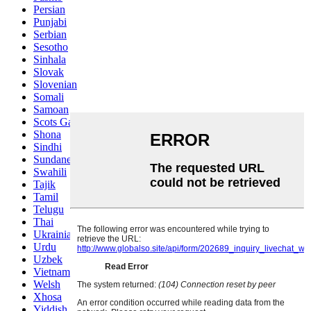
Persian
Punjabi
Serbian
Sesotho
Sinhala
Slovak
Slovenian
Somali
Samoan
Scots Gaelic
Shona
Sindhi
Sundanese
Swahili
Tajik
Tamil
Telugu
Thai
Ukrainian
Urdu
Uzbek
Vietnamese
Welsh
Xhosa
Yiddish