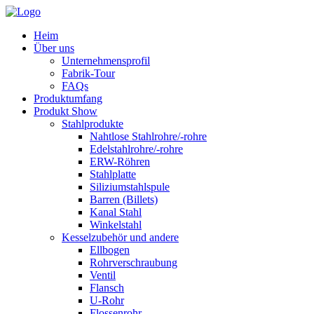
Heim
Über uns
Unternehmensprofil
Fabrik-Tour
FAQs
Produktumfang
Produkt Show
Stahlprodukte
Nahtlose Stahlrohre/-rohre
Edelstahlrohre/-rohre
ERW-Röhren
Stahlplatte
Siliziumstahlspule
Barren (Billets)
Kanal Stahl
Winkelstahl
Kesselzubehör und andere
Ellbogen
Rohrverschraubung
Ventil
Flansch
U-Rohr
Flossenrohr