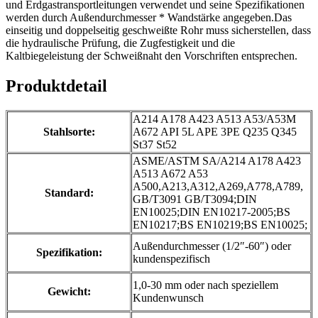
und Erdgastransportleitungen verwendet und seine Spezifikationen
werden durch Außendurchmesser * Wandstärke angegeben.Das
einseitig und doppelseitig geschweißte Rohr muss sicherstellen, dass
die hydraulische Prüfung, die Zugfestigkeit und die
Kaltbiegeleistung der Schweißnaht den Vorschriften entsprechen.
Produktdetail
A214 A178 A423 A513 A53/A53M
Stahlsorte:
A672 API 5L APE 3PE Q235 Q345
St37 St52
ASME/ASTM SA/A214 A178 A423
A513 A672 A53
A500,A213,A312,A269,A778,A789,
Standard:
GB/T3091 GB/T3094;DIN
EN10025;DIN EN10217-2005;BS
EN10217;BS EN10219;BS EN10025;
Außendurchmesser (1/2″-60″) oder
Spezifikation:
kundenspezifisch
1,0-30 mm oder nach speziellem
Gewicht:
Kundenwunsch