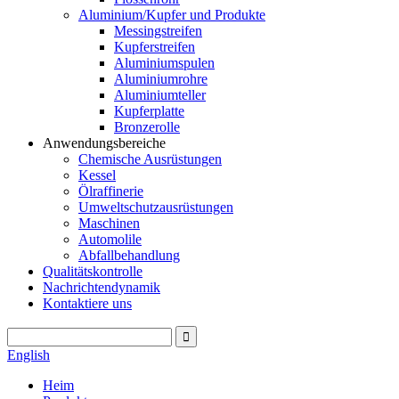
Aluminium/Kupfer und Produkte
Messingstreifen
Kupferstreifen
Aluminiumspulen
Aluminiumrohre
Aluminiumteller
Kupferplatte
Bronzerolle
Anwendungsbereiche
Chemische Ausrüstungen
Kessel
Ölraffinerie
Umweltschutzausrüstungen
Maschinen
Automolile
Abfallbehandlung
Qualitätskontrolle
Nachrichtendynamik
Kontaktiere uns
English
Heim