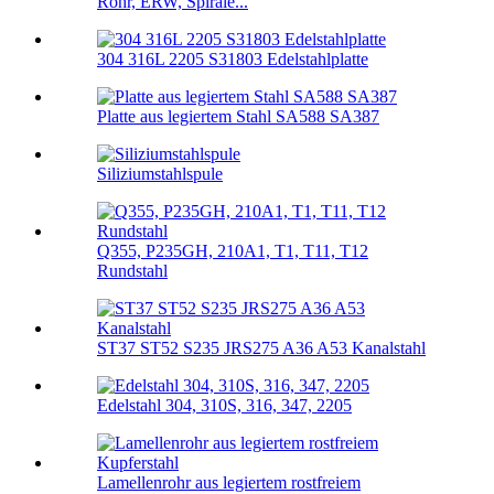
Rohr, ERW, Spirale...
304 316L 2205 S31803 Edelstahlplatte
Platte aus legiertem Stahl SA588 SA387
Siliziumstahlspule
Q355, P235GH, 210A1, T1, T11, T12
Rundstahl
ST37 ST52 S235 JRS275 A36 A53 Kanalstahl
Edelstahl 304, 310S, 316, 347, 2205
Lamellenrohr aus legiertem rostfreiem